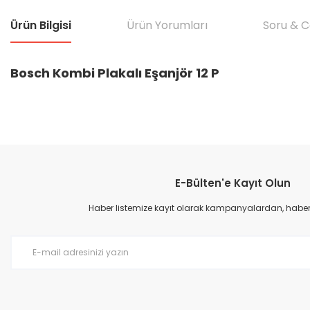
Ürün Bilgisi
Ürün Yorumları
Soru & 
Bosch Kombi Plakalı Eşanjör 12 P
Bu ürünün fiyat bilgisi, resim, ürün açıklamalarında ve diğer konular
Görüş ve önerileriniz için teşekkür ederiz.
E-Bülten'e Kayıt Olun
Ürün resmi kalitesiz, bozuk veya görüntülenemiyor.
Ürün açıklamasında eksik bilgiler bulunuyor.
Haber listemize kayıt olarak kampanyalardan, haberda
Ürün bilgilerinde hatalar bulunuyor.
Ürün fiyatı diğer sitelerden daha pahalı.
Bu ürüne benzer farklı alternatifler olmalı.