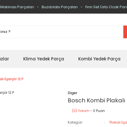
 Makinası Parçaları
Buzdolabı Parçaları
Fırın Set Üstü Ocak Par
zlar
Klima Yedek Parça
Kombi Yedek Parça
ı Eşanjör 12 P
Diger
Bosch Kombi Plakalı 
(0) Yorum
- 0 Puan
Kategori
Plakalı Eşa