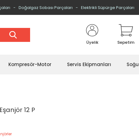
çaları
Doğalgaz Sobası Parçaları
Elektrikli Süpürge Parçaları
Üyelik
Sepetim
Kompresör-Motor
Servis Ekipmanları
Soğu
Eşanjör 12 P
njörler