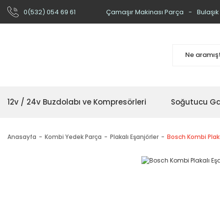
0(532) 054 69 61
Çamaşır Makinası Parça
Bulaşık
12v / 24v Buzdolabı ve Kompresörleri
Soğutucu Ga
Anasayfa
Kombi Yedek Parça
Plakalı Eşanjörler
Bosch Kombi Plakal