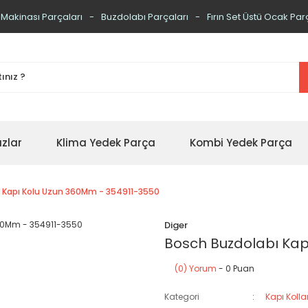
 Makinası Parçaları
Buzdolabı Parçaları
Fırın Set Üstü Ocak Par
zlar
Klima Yedek Parça
Kombi Yedek Parça
 Kapı Kolu Uzun 360Mm - 354911-3550
Diger
Bosch Buzdolabı Kap
(0) Yorum
- 0 Puan
Kategori
Kapı Kollar