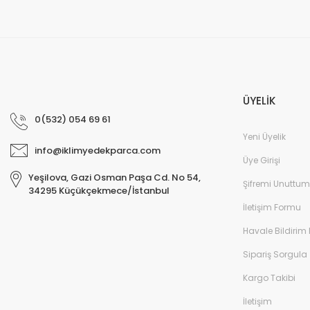
ÜYELİK
0(532) 054 69 61
Yeni Üyelik
info@iklimyedekparca.com
Üye Girişi
Yeşilova, Gazi Osman Paşa Cd. No 54,
Şifremi Unuttum
34295 Küçükçekmece/İstanbul
İletişim Formu
Havale Bildirim
Sipariş Sorgula
Kargo Takibi
İletişim