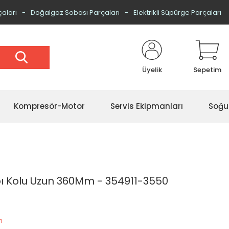
çaları
Doğalgaz Sobası Parçaları
Elektrikli Süpürge Parçaları
Üyelik
Sepetim
Kompresör-Motor
Servis Ekipmanları
Soğu
ı Kolu Uzun 360Mm - 354911-3550
ı