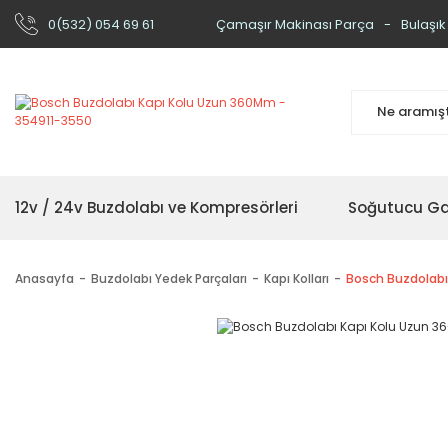
0(532) 054 69 61
Çamaşır Makinası Parça
Bulaşık
12v / 24v Buzdolabı ve Kompresörleri
Soğutucu Ga
Anasayfa
Buzdolabı Yedek Parçaları
Kapı Kolları
Bosch Buzdolabı