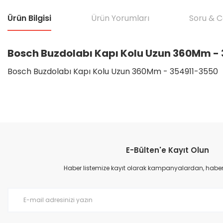
Ürün Bilgisi
Ürün Yorumları
Soru & 
Bosch Buzdolabı Kapı Kolu Uzun 360Mm -
Bosch Buzdolabı Kapı Kolu Uzun 360Mm - 354911-3550
Bu ürünün fiyat bilgisi, resim, ürün açıklamalarında ve diğer konular
Görüş ve önerileriniz için teşekkür ederiz.
E-Bülten'e Kayıt Olun
Ürün resmi kalitesiz, bozuk veya görüntülenemiyor.
Ürün açıklamasında eksik bilgiler bulunuyor.
Haber listemize kayıt olarak kampanyalardan, haberda
Ürün bilgilerinde hatalar bulunuyor.
Ürün fiyatı diğer sitelerden daha pahalı.
Bu ürüne benzer farklı alternatifler olmalı.