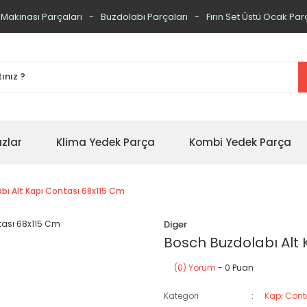
 Makinası Parçaları
Buzdolabı Parçaları
Fırın Set Üstü Ocak Par
zlar
Klima Yedek Parça
Kombi Yedek Parça
bı Alt Kapı Contası 68x115 Cm
Diger
Bosch Buzdolabı Alt
(0) Yorum
- 0 Puan
Kategori
Kapı Cont