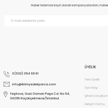
Ürün açıklamasında eksik bilgiler bulunuyor.
Haber listemize kayıt olarak kampanyalardan, haberda
Ürün bilgilerinde hatalar bulunuyor.
Ürün fiyatı diğer sitelerden daha pahalı.
Bu ürüne benzer farklı alternatifler olmalı.
ÜYELİK
0(532) 054 69 61
Yeni Üyelik
info@iklimyedekparca.com
Üye Girişi
Yeşilova, Gazi Osman Paşa Cd. No 54,
Şifremi Unuttum
34295 Küçükçekmece/İstanbul
İletişim Formu