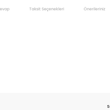
Cevap
Taksit Seçenekleri
Önerileriniz
da yetersiz gördüğünüz noktaları öneri formunu kullanarak tarafımıza il
Ürün hakkında henüz soru sorulmamış.
Bu ürüne ilk yorumu siz yapın!
S