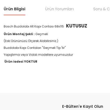
Ürün Bilgisi
Ürün Yorumları
Soru & 
KUTUSUZ
Bosch Buzdolabı Alt Kapı Contası 68x115
Ürün Montaj Şekli :
Geçmeli
(Eski Ürününüzü Ölçerek Alabilirsiniz.)
Buzdolabı Kapı Contaları "Geçmeli Tip 'tir"
Yapıştırma veya Vidalı modellere uyumsuzdur
Ürün iadesi YOKTUR
Bu ürünün fiyat bilgisi, resim, ürün açıklamalarında ve diğer konular
Görüş ve önerileriniz için teşekkür ederiz.
E-Bülten'e Kayıt Olun
Ürün resmi kalitesiz, bozuk veya görüntülenemiyor.