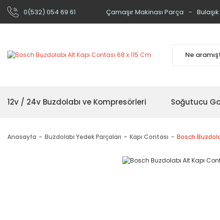
0(532) 054 69 61
Çamaşır Makinası Parça
Bulaşık
12v / 24v Buzdolabı ve Kompresörleri
Soğutucu Ga
Anasayfa
Buzdolabı Yedek Parçaları
Kapı Contası
Bosch Buzdola