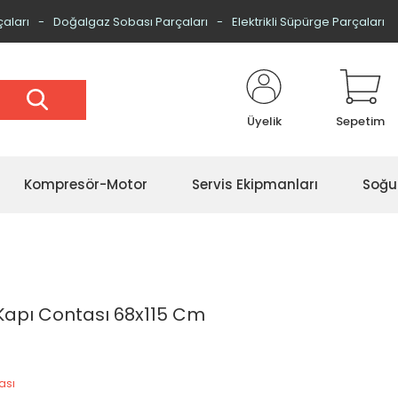
çaları
Doğalgaz Sobası Parçaları
Elektrikli Süpürge Parçaları
Üyelik
Sepetim
Kompresör-Motor
Servis Ekipmanları
Soğu
 Kapı Contası 68x115 Cm
ası