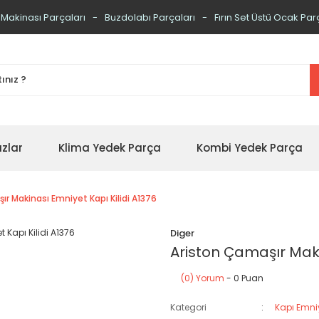
 Makinası Parçaları
Buzdolabı Parçaları
Fırın Set Üstü Ocak Par
zlar
Klima Yedek Parça
Kombi Yedek Parça
r Makinası Emniyet Kapı Kilidi A1376
Diger
Ariston Çamaşır Maki
(0) Yorum
- 0 Puan
Kategori
Kapı Emniy