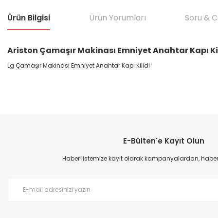
Ürün Bilgisi
Ürün Yorumları
Soru & 
Ariston Çamaşır Makinası Emniyet Anahtar Kapı Kil
Lg Çamaşır Makinası Emniyet Anahtar Kapı Kilidi
Bu ürünün fiyat bilgisi, resim, ürün açıklamalarında ve diğer konular
Görüş ve önerileriniz için teşekkür ederiz.
E-Bülten'e Kayıt Olun
Ürün resmi kalitesiz, bozuk veya görüntülenemiyor.
Ürün açıklamasında eksik bilgiler bulunuyor.
Haber listemize kayıt olarak kampanyalardan, haberda
Ürün bilgilerinde hatalar bulunuyor.
Ürün fiyatı diğer sitelerden daha pahalı.
Bu ürüne benzer farklı alternatifler olmalı.