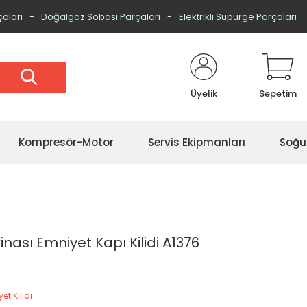
çaları
Doğalgaz Sobası Parçaları
Elektrikli Süpürge Parçaları
Üyelik
Sepetim
Kompresör-Motor
Servis Ekipmanları
Soğu
nası Emniyet Kapı Kilidi A1376
et Kilidi