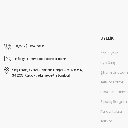
ÜYELİK
0(532) 054 69 61
Yeni Üyelik
info@iklimyedekparca.com
Üye Girişi
Yeşilova, Gazi Osman Paşa Cd. No 54,
Şifremi Unuttum
34295 Küçükçekmece/İstanbul
İletişim Formu
Havale Bildirim
Sipariş Sorgula
Kargo Takibi
İletişim