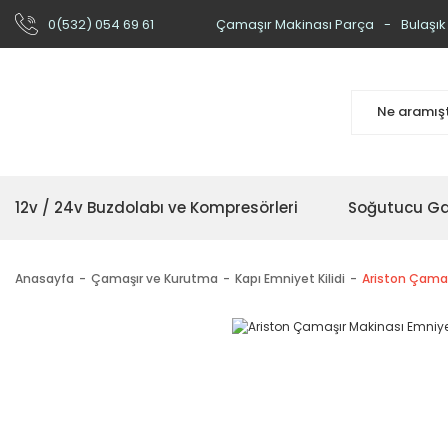
0(532) 054 69 61
Çamaşır Makinası Parça
Bulaşık
12v / 24v Buzdolabı ve Kompresörleri
Soğutucu Ga
Anasayfa
Çamaşır ve Kurutma
Kapı Emniyet Kilidi
Ariston Çamaşı