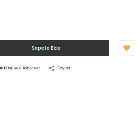
Sepete Ekle
atı Düşünce Haber Ver
Paylaş