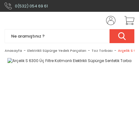
0(532) 054 69 61
Anasayfa
Elektrikli Süpürge Yedek Parçaları
Toz Torbası
Arçelik S 63