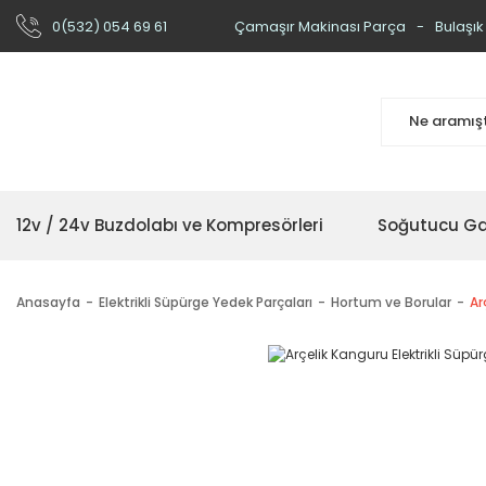
0(532) 054 69 61
Çamaşır Makinası Parça
Bulaşık
12v / 24v Buzdolabı ve Kompresörleri
Soğutucu Ga
Anasayfa
Elektrikli Süpürge Yedek Parçaları
Hortum ve Borular
Ar