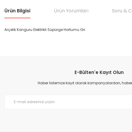
Ürün Bilgisi
Ürün Yorumları
Soru & 
Arçelik Kanguru Elektrikli Süpürge Hortumu Gri
Bu ürünün fiyat bilgisi, resim, ürün açıklamalarında ve diğer konular
Görüş ve önerileriniz için teşekkür ederiz.
E-Bülten'e Kayıt Olun
Ürün resmi kalitesiz, bozuk veya görüntülenemiyor.
Ürün açıklamasında eksik bilgiler bulunuyor.
Haber listemize kayıt olarak kampanyalardan, haberda
Ürün bilgilerinde hatalar bulunuyor.
Ürün fiyatı diğer sitelerden daha pahalı.
Bu ürüne benzer farklı alternatifler olmalı.