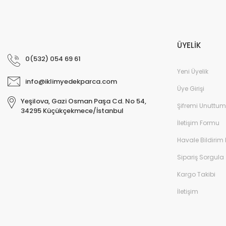
ÜYELİK
0(532) 054 69 61
Yeni Üyelik
info@iklimyedekparca.com
Üye Girişi
Yeşilova, Gazi Osman Paşa Cd. No 54,
Şifremi Unuttum
34295 Küçükçekmece/İstanbul
İletişim Formu
Havale Bildirim
Sipariş Sorgula
Kargo Takibi
İletişim