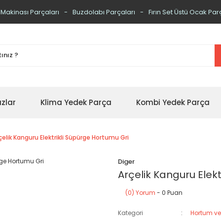
 Makinası Parçaları
Buzdolabı Parçaları
Fırın Set Üstü Ocak Par
zlar
Klima Yedek Parça
Kombi Yedek Parça
çelik Kanguru Elektrikli Süpürge Hortumu Gri
Diger
Arçelik Kanguru Elek
(0) Yorum
- 0 Puan
Kategori
Hortum ve