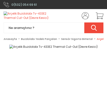
0(532) 054 69 61
Anasayfa
Buzdolabı Yedek Parçaları
Sensör Sigorta Bimetal
Arçelik