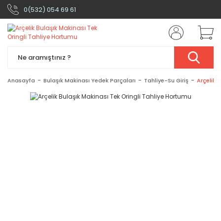
0(532) 054 69 61
Anasayfa
Bulaşık Makinası Yedek Parçaları
Tahliye-Su Giriş
Arçelik 