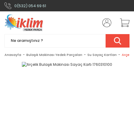
0(532) 054 69 61
Anasayfa
Bulaşık Makinası Yedek Parçaları
Su Sayaç Kartları
Arçelik