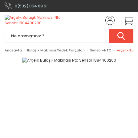
0(532) 054 69 61
Anasayfa
Bulaşık Makinası Yedek Parçaları
Sensör-NTC
Arçelik Bul