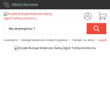
0(532) 054 69 61
Anasayfa
Bulaşık Makinası Yedek Parçaları
Tahliye-Su Giriş
Arçelik 