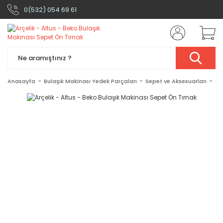
0(532) 054 69 61
Anasayfa
Bulaşık Makinası Yedek Parçaları
Sepet ve Aksesuarları
Ar