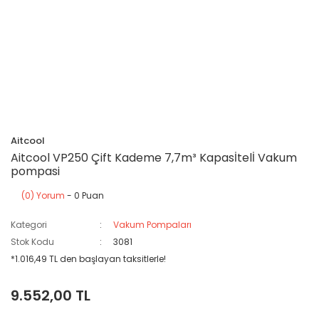
Aitcool
Aitcool VP250 Çift Kademe 7,7m³ Kapasİtelİ Vakum
pompasi
(0) Yorum
- 0 Puan
Kategori
Vakum Pompaları
Stok Kodu
3081
*1.016,49 TL den başlayan taksitlerle!
9.552,00 TL