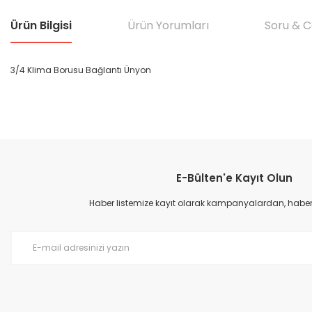
Ürün Bilgisi
Ürün Yorumları
Soru & 
3/4 Klima Borusu Bağlantı Ünyon
Bu ürünün fiyat bilgisi, resim, ürün açıklamalarında ve diğer konular
Görüş ve önerileriniz için teşekkür ederiz.
E-Bülten'e Kayıt Olun
Ürün resmi kalitesiz, bozuk veya görüntülenemiyor.
Ürün açıklamasında eksik bilgiler bulunuyor.
Haber listemize kayıt olarak kampanyalardan, haberda
Ürün bilgilerinde hatalar bulunuyor.
Ürün fiyatı diğer sitelerden daha pahalı.
Bu ürüne benzer farklı alternatifler olmalı.