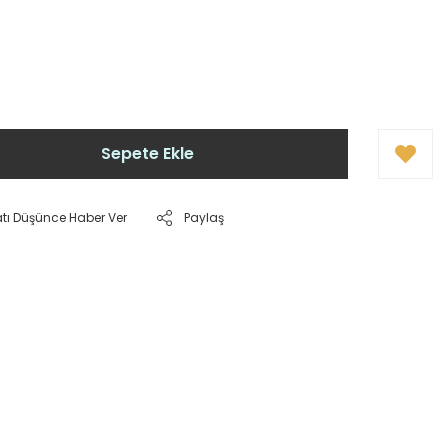
Sepete Ekle
atı Düşünce Haber Ver
Paylaş