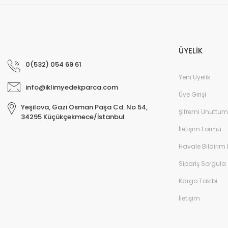
ÜYELİK
0(532) 054 69 61
Yeni Üyelik
info@iklimyedekparca.com
Üye Girişi
Yeşilova, Gazi Osman Paşa Cd. No 54,
Şifremi Unuttum
34295 Küçükçekmece/İstanbul
İletişim Formu
Havale Bildirim
Sipariş Sorgula
Kargo Takibi
İletişim