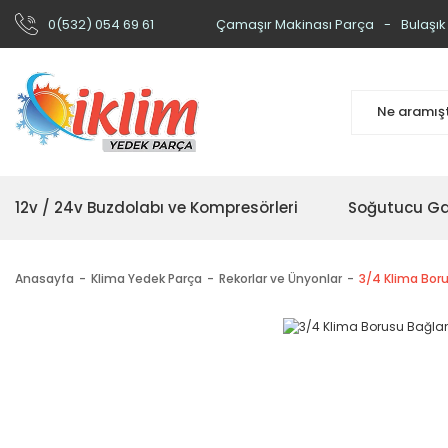
0(532) 054 69 61
Çamaşır Makinası Parça
Bulaşık
12v / 24v Buzdolabı ve Kompresörleri
Soğutucu Ga
Anasayfa
Klima Yedek Parça
Rekorlar ve Ünyonlar
3/4 Klima Bor