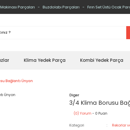
 Makinası Parçaları
Buzdolabı Parçaları
Fırın Set Üstü Ocak Par
zlar
Klima Yedek Parça
Kombi Yedek Parça
usu Bağlantı Ünyon
Diger
3/4 Klima Borusu Ba
(0) Yorum
- 0 Puan
Kategori
Rekorlar 