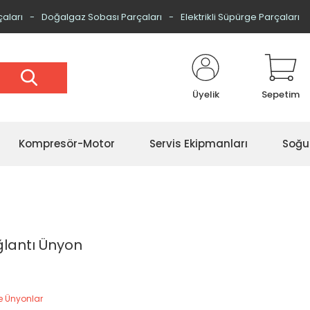
çaları
Doğalgaz Sobası Parçaları
Elektrikli Süpürge Parçaları
Üyelik
Sepetim
Kompresör-Motor
Servis Ekipmanları
Soğu
ğlantı Ünyon
ve Ünyonlar