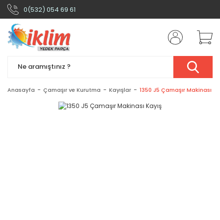
0(532) 054 69 61
Anasayfa
Çamaşır ve Kurutma
Kayışlar
1350 J5 Çamaşır Makinası Ka