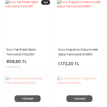
%11
Evco Tek Röleli Dijital
Evco Soğutma Dokunmatik
Termostat EV3L21N7
Dijital Termostat EV3B01
859,60 TL
1.173,20 TL
963,42 TL
TÜKENDİ
TÜKENDİ